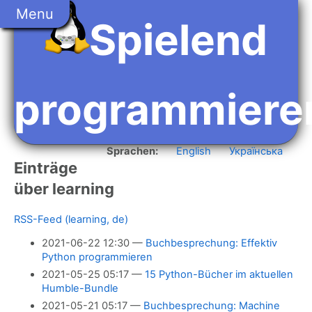
Springe
Menu
zum
Spielend
Hauptinhalt
programmiere
Sprachen:
English
Українська
Einträge
über learning
RSS-Feed (learning, de)
2021-06-22 12:30
Buchbesprechung: Effektiv
Python programmieren
2021-05-25 05:17
15 Python-Bücher im aktuellen
Humble-Bundle
2021-05-21 05:17
Buchbesprechung: Machine