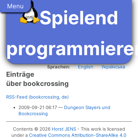
Springe
Menu
zum
Spielend
Hauptinhalt
programmiere
Sprachen:
English
Українська
Einträge
über bookcrossing
RSS-Feed (bookcrossing, de)
2009-09-21 06:17
Dungeon Slayers und
Bookcrossing
Contents © 2026
Horst JENS
-
This work is licensed
under a
Creative Commons Attribution-ShareAlike 4.0